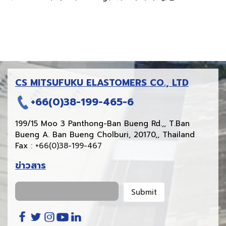
CS MITSUFUKU ELASTOMERS CO., LTD
+66(0)38-199-465-6
199/15 Moo 3 Panthong-Ban Bueng Rd.,, T.Ban
Bueng A. Ban Bueng Cholburi, 20170,, Thailand
Fax :
+66(0)38-199-467
ข่าวสาร