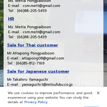
Ms. Metta Pongpaiboon
E-mail : csm.mett@gmail.com
Tel : (66)88-205-5459
HR
Ms. Metta Pongpaiboon
E-mail : csm.mett@gmail.com
Tel : (66)88-205-5459
Sale for Thai customer
Mr.Attapong Pongpaiboon
E-mail : attapong08@gmail.com
Tel : (66)85-812-7169
Sale for Japanese customer
Mr.Takahiro Yamaguchi
E-mail : yamaguchi.t@mitsufuku.co.jp
Tel : (66)97-175-0364
We use cookies to improve performance. and good
experience using your website You can study the
details at
Privacy Policy