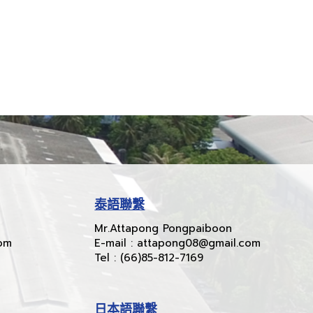
泰語聯繫
Mr.Attapong Pongpaiboon
com
E-mail : attapong08@gmail.com
Tel : (66)85-812-7169
日本語聯繫