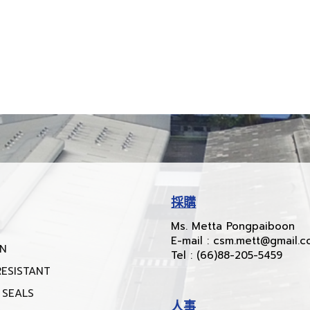
採購
Ms. Metta Pongpaiboon
E-mail : csm.mett@gmail.
ON
Tel : (66)88-205-5459
RESISTANT
 SEALS
人事