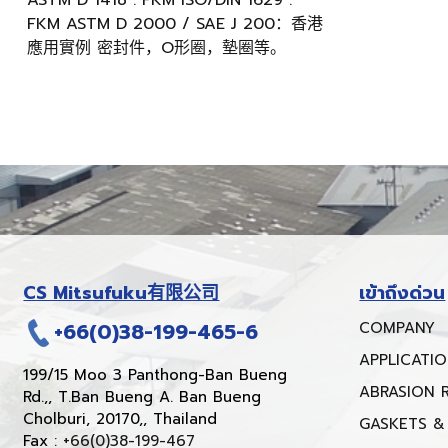
ASTM D 1418 : FKM ISO/DIN 1629 :
FKM ASTM D 2000 / SAE J 200：香港
應用實例 密封件，O形圈，墊圈等。
CS Mitsufuku有限公司
เข้าถึงด่วน
+66(0)38-199-465-6
COMPANY
APPLICATI
199/15 Moo 3 Panthong-Ban Bueng
ABRASION 
Rd.,, T.Ban Bueng A. Ban Bueng
Cholburi, 20170,, Thailand
GASKETS &
Fax :
+66(0)38-199-467