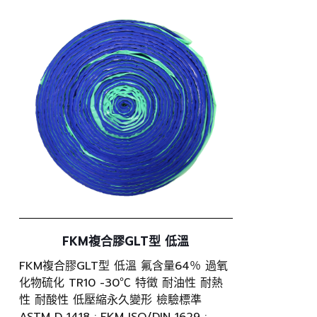
FKM複合膠GLT型 低溫
FKM複合膠GLT型 低溫 氟含量64％ 過氧
化物硫化 TR10 -30℃ 特徵 耐油性 耐熱
性 耐酸性 低壓縮永久變形 檢驗標準