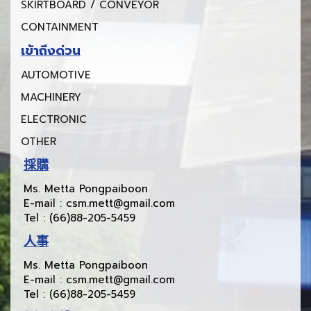
SKIRTBOARD / CONVEYOR
CONTAINMENT
เข้าถึงด่วน
AUTOMOTIVE
MACHINERY
ELECTRONIC
OTHER
採購
Ms. Metta Pongpaiboon
E-mail : csm.mett@gmail.com
Tel : (66)88-205-5459
人事
Ms. Metta Pongpaiboon
E-mail : csm.mett@gmail.com
Tel : (66)88-205-5459